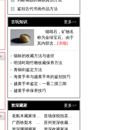
判断铜器的铜锈真伪方法
鉴别古代书画作品方法
古玩知识
更多>>
猫睛石，矿物名
称为金绿宝石。由于
其内部含...
[详细]
烟标的收藏方法与途径
>
明清时期竹雕收藏保养方法
青铜剑鉴定方法
海黄手串与越黄手串的鉴别技巧
越黄手串鉴定：一看二摸三闻
越黄手串保养技巧
资深藏家
更多>>
老船木藏家张有峰
首场保税拍卖落幕 西洋座钟银器
>
广西铁梨木 古拙淳朴藏价值
苏州资深收藏家温故轩谈收藏之二
资深珊瑚藏家说法
资深收藏家谈如何慧眼捡漏 一幅