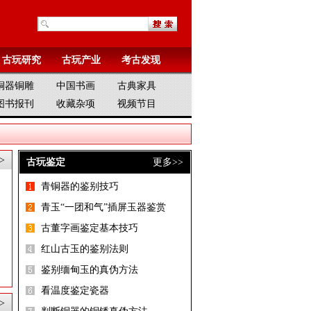
古玩研究
古玩产业
考古发现
铜器铜雕
中国书画
古典家具
图书报刊
收藏杂项
视频节目
>
古玩鉴定
更多>>
青铜器的鉴别技巧
青玉“一团和气”插屏玉器鉴赏
古董字画鉴定基本技巧
红山古玉的鉴别法则
鉴别缅甸玉的真伪方法
看温度鉴定瓷器
>