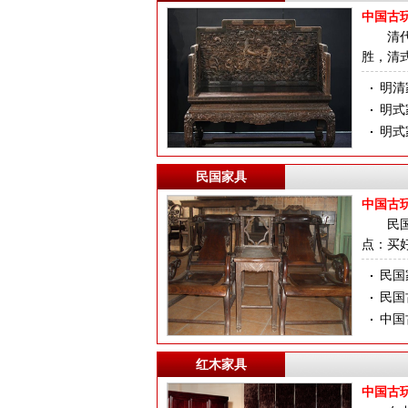
中国古
清
胜，清
明清
明式
明式
民国家具
中国古
民
点：买
民国
民国
中国
红木家具
中国古