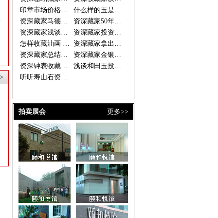
印章市场价格倒挂 资深藏家期待
什么样的玉是好玉 资深藏家眼中
资深藏家马德光的投资秘诀
资深藏家50年藏古钱万余枚
资深藏家浅谈和田玉收藏
资深藏家投资须选书画中的“潜力
怎样收藏油画 资深藏家开出三大
资深藏家拿出珍藏办“徐乐乐作品
资深藏家总结的连环画收藏三字经
资深藏家金银器价格稳步上升 收
资深钟表收藏家谈钟论表
浅谈和田玉投资做一个成功的收藏
>
听听寿山石资深藏家的收藏经
拍卖展会
更多>>