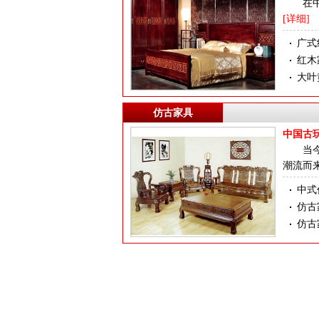
在
[详细]
广式
红木
大叶
仿古家具
中国古
当
潮流而
中式
仿古
仿古