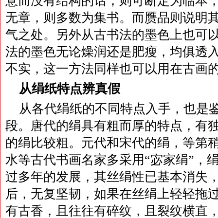
意而没有结构的话，则可断定为临本
无章，则多数为集书。而赝品则说明
气之处。另外从古书法的墨色上也可
法的墨色无论燥润还是肥瘦，均俱透
不实，这一方法同样也可以用在古画
从绢纸特点辨真假
从各代绢纸的不同特点入手，也是
段。唐代的绢具有粗而厚的特点，有
的绢比较粗。元代和宋代的绢，等第
水等古代书画名家多采用“宓家绢”，
过多年的发展，其丝绢性已基本消失
后，无复坚韧，如果在丝绢上轻轻拖
有古香，且往往有碎纹，且裂纹横直