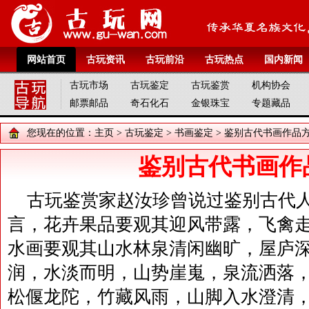
网站首页
古玩资讯
古玩前沿
古玩热点
国内新闻
古玩市场
古玩鉴定
古玩鉴赏
机构协会
邮票邮品
奇石化石
金银珠宝
专题藏品
您现在的位置：
主页
>
古玩鉴定
>
书画鉴定
> 鉴别古代书画作品
鉴别古代书画作
古玩鉴赏家赵汝珍曾说过鉴别古代
言，花卉果品要观其迎风带露，飞禽
水画要观其山水林泉清闲幽旷，屋庐
润，水淡而明，山势崖嵬，泉流洒落
松偃龙陀，竹藏风雨，山脚入水澄清