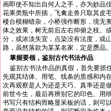
画即使不知出自何人之手，亦为妙品
花果类瓶中所插，飞禽走兽只取其皮
楼台模糊错杂，小桥强作断形，境无
体之效果，树无前后左右仰俯之枝。
分，或浓淡失宜，点染没有法度，或
路，虽然落款为某某名家，定是赝品
掌握要领，鉴别古代书法作品
鉴别古书法作品的真假，首先要抓
先观其结体、用笔、线条的质感和内
次再观察是人为还是天巧、真率还是
前世今生，最后再辨别它的印色、用
书写只有结构而略显呆板的话，则可