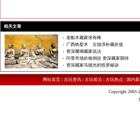
相关文章
老船木藏家张有峰
广西铁梨木 古拙淳朴藏价值
资深珊瑚藏家说法
印章市场价格倒挂 资深藏家期待
资深藏家马德光的投资秘诀
网站首页
|
古玩资讯
|
古玩前沿
|
古玩热点
|
国内新
Copyright 2003-2