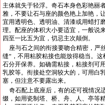
主体就失于轻浮。奇石本身色彩艳丽
雅，不要让石与座的颜色艳上加艳，
宜用透明色、透明油、清漆或用蜡打
理。配座的体积大小要适宜，一般说
四至一比五为宜，切忌主次颠倒。
座与石之间的衔接要吻合精密，严丝
缝”，不用粘胶粘接也能放得稳当。这
石分开保养。如确需粘接，粘接剂可
乳胶等。衔接处空洞较大的，可用白
塞，但注意不要露出来。
奇石配上底座后，有的还可视情况
缀，如用瓷制塔、桥、舟、人、亭等