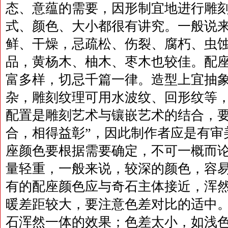
态、意蕴的需要，因形制宜地进行雕
式、颜色、大小都很有讲究。一般说
鲜、干燥，忌疏松、伤裂、腐朽、虫
品，黄杨木、柚木、枣木也较佳。配
富多样，切忌千篇一律。造型上宜抽
杂，雕刻纹理可用水波纹、回形纹等
配置是雕刻艺术与镶嵌艺术的结合，要
合，相得益彰”，因此制作者应是有审
座颜色要根据需要确定，不可一概而
量轻重，一般来说，较深的颜色，容
有的配座颜色应与奇石主体接近，浑
暖差距较大，要注意色差对比的适中
石浑然一体的效果；色差太小，如浅