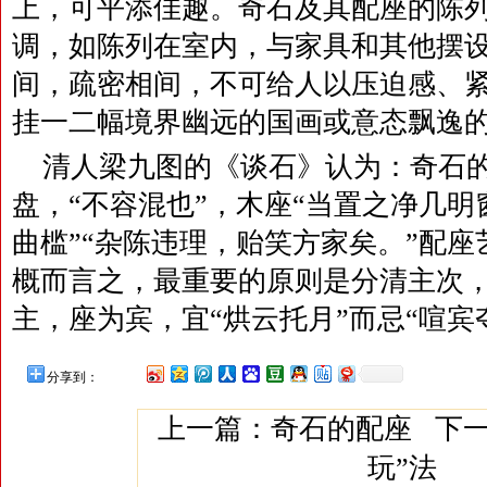
上，可平添佳趣。奇石及其配座的陈
调，如陈列在室内，与家具和其他摆
间，疏密相间，不可给人以压迫感、
挂一二幅境界幽远的国画或意态飘逸
清人梁九图的《谈石》认为：奇石
盘，“不容混也”，木座“当置之净几明
曲槛”“杂陈违理，贻笑方家矣。”配
概而言之，最重要的原则是分清主次
主，座为宾，宜“烘云托月”而忌“喧宾
分享到：
上一篇：
奇石的配座
下一
玩”法