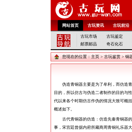
网站首页
古玩资讯
古玩前沿
古玩市场
古玩鉴定
邮票邮品
奇石化石
您现在的位置：
主页
>
古玩鉴赏
>
铜
伪造青铜器主要是为了牟利，而仿造
目的，所以仿古与伪造二者制作的目的与
代以来各个时期仿古作伪的情况大致可概
概述如下。
古代青铜器的仿造：仿造先秦青铜器
事，宋宫廷曾据内府所藏商周青铜礼乐器