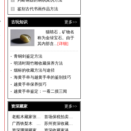
判断铜器的铜锈真伪方法
鉴别古代书画作品方法
了
见
古玩知识
更多>>
》
猫睛石，矿物名
古
称为金绿宝石。由于
其内部含...
[详细]
青铜剑鉴定方法
明清时期竹雕收藏保养方法
烟标的收藏方法与途径
有
海黄手串与越黄手串的鉴别技巧
越黄手串保养技巧
越黄手串鉴定：一看二摸三闻
资深藏家
更多>>
为
器
老船木藏家张有峰
首场保税拍卖落幕 西洋座钟银器
足
广西铁梨木 古拙淳朴藏价值
苏州资深收藏家温故轩谈收藏之二
资深珊瑚藏家说法
资深收藏家谈如何慧眼捡漏 一幅