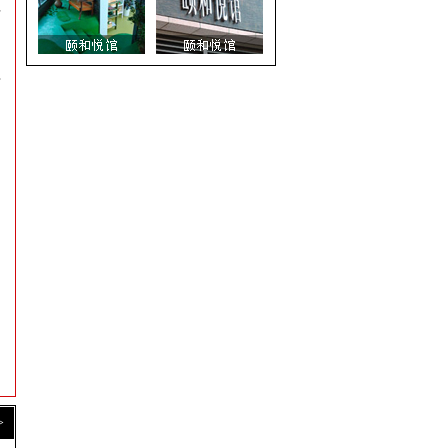
古
耳
>