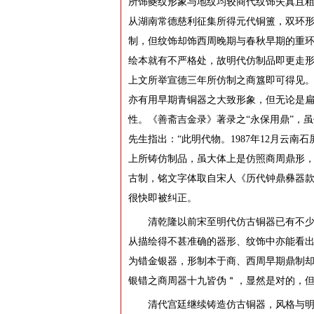
所饰夔纹形象与地纹均较商代纹饰失真且粗
从湖南常德慈利征集所得元代铜簠，双环
制，但纹饰却饰西周晚期与春秋早期的重
绘本就有不严格处，故明代仿制品即更走
上文所举宣德三年所仿制之商簋即可得见。
亦有用早期青铜器之大致形象，但无论是
性。《善斋吉金录》著录之“永保用鼎”，
先生指出：“此明代物。1987年12月云
上所铸仿制品，虽大体上是仿照商周鼎形
古制，铭文字体取自宋人《历代钟鼎彝器款
很快即被纠正。
清乾隆以前宋至明代仿古铜器已有不少
从描绘得不甚准确的器形、纹饰中亦能看出
为错金银器，形制本于商、西周早期鼎制却
银错之商周器十九皆伪＂，显然是对的，
清代宫廷继续铸造仿古铜器，风格与