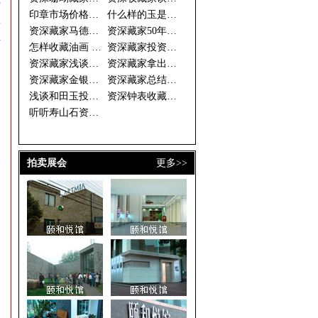
年
印章市场价格倒挂 资深藏家期待
什么样的玉是好玉 资深藏家眼中
形
资深藏家马德光的投资秘诀
资深藏家50年藏古钱万余枚
所
怎样收藏油画 资深藏家开出三大
资深藏家投资须选书画中的“潜力
由
资深藏家浅谈和田玉收藏
资深藏家拿出珍藏办“徐乐乐作品
资深藏家金银器价格稳步上升 收
资深藏家总结的连环画收藏三字经
浅谈和田玉投资做一个成功的收藏
资深钟表收藏家谈钟论表
听听寿山石资深藏家的收藏经
合
拍卖展会
更多>>
，