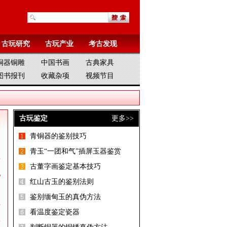
古玩研究
古玩产业
考古发现
铜器铜雕
中国书画
古典家具
图书报刊
收藏杂项
视频节目
古玩鉴定
更多>>
青铜器的鉴别技巧
之
青玉“一团和气”插屏玉器鉴赏
唐
古董字画鉴定基本技巧
况
红山古玉的鉴别法则
鉴别缅甸玉的真伪方法
乐
看温度鉴定瓷器
工