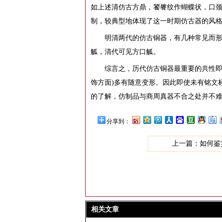
如上述清仿古方鼎，饕餮纹作蝴蝶状，口
制，较典型地体现了这一时期仿古器的风
明清两代的仿古铜器，有几种常见而
觚，清代可见方口觚。
综言之，历代仿古铜器最重要的共性即
饰方面)多有随意变形。因此即使未有铭文
的了解，仿制品与商周真器不合之处并不
分享到：
上一篇：
如何鉴
相关文章