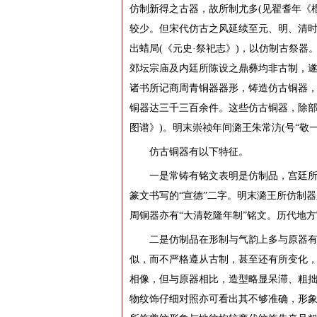
仿制新得之古器，故所制尤多(见翟耆年《
较少。但宋代仿古之风延续至元、明、清
出蜡局(《元史·祭祀志》)，以仿制古祭
郊坛宗庙及内廷所陈设之鼎彝均非古制，
诸书所记商周青铜器器形，铸造仿古铜器
铜器达三千三百余件。这些仿古铜器，除部
图谱》)。明末崇祯年间潞王朱常汸(号“敬
仿古铜器有以下特征。
一是常铸有铭文表明是仿制品，宫廷
篆文书写的“宣德”二字。明末潞王所仿制
周铜器亦有“大清乾隆年制”铭文。历代地
二是仿制品在形制与气韵上多与原器
似，而不严格遵从古制，甚至还有所变化
相像，但与原器相比，造型略显呆滞、粗
物纹饰仔细对照亦可看出其不够准确，形