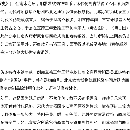
榴史》)。但南宋之后，铜器常被销毁铸币，宋代仿制古器传至今日者为数
时代。元代时诏修诸路府州邑县之庙宇以供春秋祭祀。元成宗时为此设置
器。明代的仿造规模甚大，留传于世者亦较多。明宣德年间，宣宗朱瞻基因
遂生复古之心，于是在宣德三年敕諭工部仿照宋人《考古图》、《博古图
，此外亦令仿造内府所藏名窑四款式典雅者铸铜器。当时所铸以上两类仿
分归宫廷留用外，还奉敕分与诸王府，因而得以流传至各地(《宣德彝器
一主人”)亦曾大批仿制古铜器。
所仿多铸有本朝年款，例如宣德三年工部奉敕仿制之商周青铜器器底多铸
器则有“潞国制”字样，并有器物编号。北京故宫博物院藏乾隆年间宫廷仿商
方官吏仿制品除注明年款外，还注明官称姓名。
有差异。这是因为既是仿造，不像作伪，故不必追求逼真，往往是只求形
，体现种种时代风格。宋代仿古器因多以商周原器为模式，故在形制上较
拙，且体形一般较大，特别是鼎、爵、斝等器。此外将仿古器纹饰与商周
象多有变异，如北京故宫所藏宋仿商簋与商簋形制颇相如，但其颈部与圈