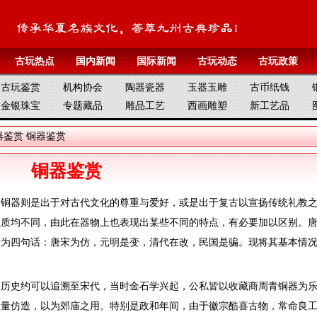
古玩热点
国内新闻
国际新闻
古玩动态
古玩政策
古玩鉴赏
机构协会
陶器瓷器
玉器玉雕
古币纸钱
金银珠宝
专题藏品
雕品工艺
西画雕塑
新工艺品
器鉴赏
铜器鉴赏
铜器鉴赏
青铜器则是出于对古代文化的尊重与爱好，或是出于复古以宣扬传统礼教
性质均不同，由此在器物上也表现出某些不同的特点，有必要加以区别。
括为四句话：唐宋为仿，元明是变，清代在改，民国是骗。现将其基本情
的历史约可以追溯至宋代，当时金石学兴起，公私皆以收藏商周青铜器为
大量仿造，以为郊庙之用。特别是政和年间，由于徽宗酷喜古物，常命良