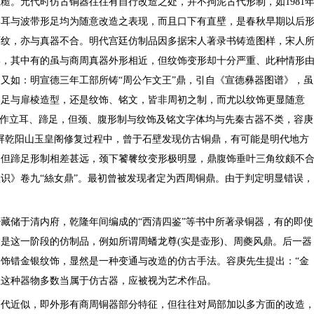
糙。元代时仿古铜器往往有自行改造之处，并不拘泥古代形制，如1981
形耳与波带形足均为随意改造之表现，而且口下有直壁，是春秋早期以后
环纹，亦与真器不合。明代宫廷仿制品因多据宋人著录书铸造图样，宋人
形，其中有的虽与商周真器外形相近，但纹饰变形却十分严重、此种情形
又如：明宣德三年工部所铸“周公乍文王”鼎，引自《宣德彝器图谱》，虽
扁足与扉棱造型，还是纹饰、铭文，皆非周初之制，而尤以纹饰更显随意
虽作立耳、蹄足，但颈、腹形制与纹饰及铭文字体均与先秦古器不类，容庚
南石屏乾阳山玉皇阁修复过程中，曾于石壁发现仿古铜鼎，有可能是明代地方
，但蹄足形制相差甚远，颈下饕餮纹变形极明显，鼎腹饰垂叶三角纹颇不
识》卷九“絲女鼎”。最初曾被发现者定为西周铜鼎。由于判定明显错误，
藏储于清内府，乾隆年间编成的“西清四鉴”等书中所著录铜器，有的即使
是这一阶段的仿制品，例如所谓周蟠龙尊(实是壶形)、周夔风鼎。后一器
饰错金银纹饰，显然是一种变通与改造的仿古手法。容庚先生提出：“金
但这种器物多数当属于仿古器，应被视为艺术作品。
明代近似，即外形有商周铜器部分特征，但往往对局部加以多方面的改造