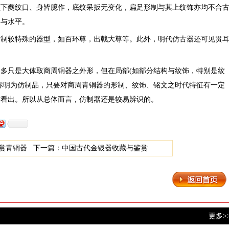
颈下夔纹口、身皆臆作，底纹呆扳无变化，扁足形制与其上纹饰亦均不合
格与水平。
形制较特殊的器型，如百环尊，出戟大尊等。此外，明代仿古器还可见贯
多只是大体取商周铜器之外形，但在局部(如部分结构与纹饰，特别是纹
标明为仿制品，只要对商周青铜器的形制、纹饰、铭文之时代特征有一定
难看出。所以从总体而言，仿制器还是较易辨识的。
赏青铜器
下一篇：
中国古代金银器收藏与鉴赏
更多>