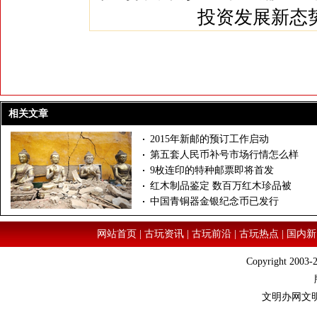
投资发展新态
相关文章
2015年新邮的预订工作启动
第五套人民币补号市场行情怎么样
9枚连印的特种邮票即将首发
红木制品鉴定 数百万红木珍品被
中国青铜器金银纪念币已发行
网站首页
|
古玩资讯
|
古玩前沿
|
古玩热点
|
国内新
Copyright 2003-2
文明办网文明上