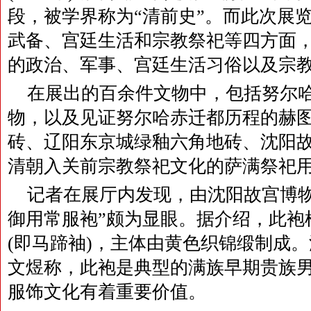
段，被学界称为“清前史”。而此次展
武备、宫廷生活和宗教祭祀等四方面
的政治、军事、宫廷生活习俗以及宗
在展出的百余件文物中，包括努尔
物，以及见证努尔哈赤迁都历程的赫
砖、辽阳东京城绿釉六角地砖、沈阳
清朝入关前宗教祭祀文化的萨满祭祀
记者在展厅内发现，由沈阳故宫博物
御用常服袍”颇为显眼。据介绍，此袍
(即马蹄袖)，主体由黄色织锦缎制成
文煜称，此袍是典型的满族早期贵族
服饰文化有着重要价值。