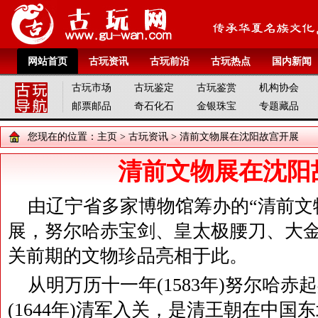
网站首页
古玩资讯
古玩前沿
古玩热点
国内新闻
古玩市场
古玩鉴定
古玩鉴赏
机构协会
邮票邮品
奇石化石
金银珠宝
专题藏品
您现在的位置：
主页
>
古玩资讯
> 清前文物展在沈阳故宫开展
清前文物展在沈阳
由辽宁省多家博物馆筹办的“清前文
展，努尔哈赤宝剑、皇太极腰刀、大金
关前期的文物珍品亮相于此。
从明万历十一年(1583年)努尔哈
(1644年)清军入关，是清王朝在中