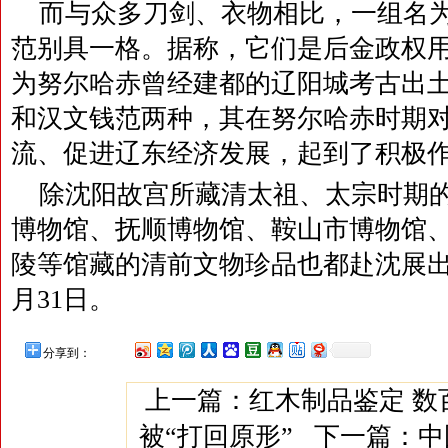
而与众多刀剑、衣物相比，一组名为
范别具一格。据称，它们是后金政权
为努尔哈赤曾经建都的辽阳城考古出
和汉文钱范两种，其在努尔哈赤时期
流、促进辽东经济发展，起到了积极
除沈阳故宫所藏清太祖、太宗时期
博物馆、抚顺博物馆、鞍山市博物馆
陵等馆藏的清前文物珍品也都赴沈展出
月31日。
分享到：
上一篇：
红木制品鉴定 数
被“打回原形”
下一篇：
中