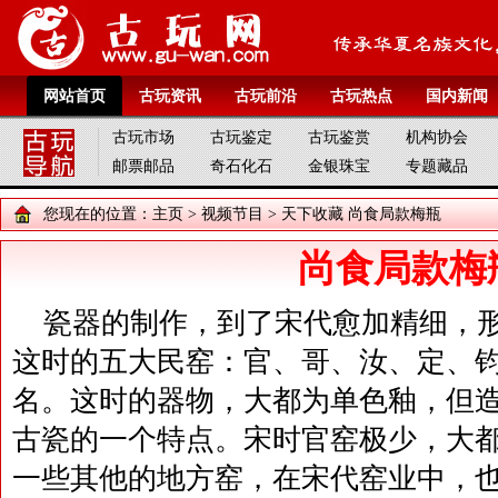
网站首页
古玩资讯
古玩前沿
古玩热点
国内新闻
古玩市场
古玩鉴定
古玩鉴赏
机构协会
邮票邮品
奇石化石
金银珠宝
专题藏品
您现在的位置：
主页
>
视频节目
>
天下收藏
尚食局款梅瓶
尚食局款梅
瓷器的制作，到了宋代愈加精细，
这时的五大民窑：官、哥、汝、定、
名。这时的器物，大都为单色釉，但
古瓷的一个特点。宋时官窑极少，大
一些其他的地方窑，在宋代窑业中，