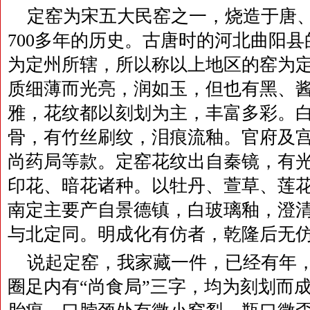
定窑为宋五大民窑之一，烧造于唐
700多年的历史。古唐时的河北曲阳
为定州所辖，所以称以上地区的窑为
质细薄而光亮，润如玉，但也有黑、
雅，花纹都以刻划为主，丰富多彩。
骨，有竹丝刷纹，泪痕流釉。官府及
尚药局等款。定窑花纹出自秦镜，有
印花、暗花诸种。以牡丹、萱草、莲
南定主要产自景德镇，白玻璃釉，澄
与北定同。明成化有仿者，乾隆后无
说起定窑，我家藏一件，已经有年
圈足内有“尚食局”三字，均为刻划而