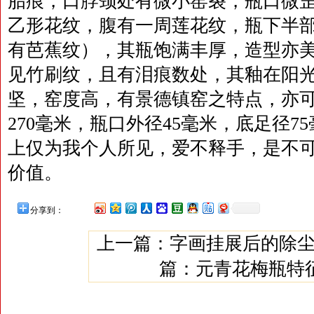
胎痕，口脖颈处有微小窑裂，瓶口微
乙形花纹，腹有一周莲花纹，瓶下半
有芭蕉纹），其瓶饱满丰厚，造型亦
见竹刷纹，且有泪痕数处，其釉在阳
坚，窑度高，有景德镇窑之特点，亦
270毫米，瓶口外径45毫米，底足径7
上仅为我个人所见，爱不释手，是不
价值。
分享到：
上一篇：
字画挂展后的除
篇：
元青花梅瓶特