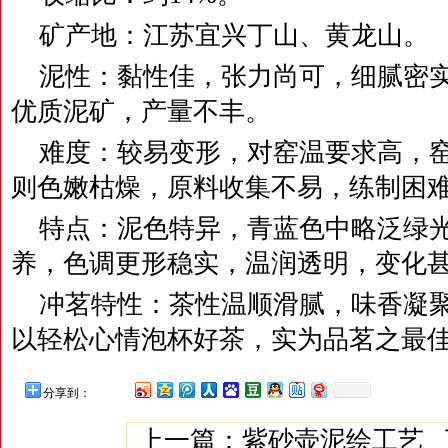
矿产地：江苏宜兴丁山、黄龙山。
泥性：黏性佳，张力尚可，细腻密
优质泥矿，产量不丰。
难度：较易变形，对窑温要求高，
则色嫩枯燥，原料收集不易，练制困
特点：泥色特异，青蓝色中略泛绿
养，色调更形稳实，温润透明，变化
冲茗特性：茶性温顺滑腻，味香凝
以轻松心情泡杯好茶，实为品茗之最
分享到：
上一篇：
紫砂壶泥绘工艺