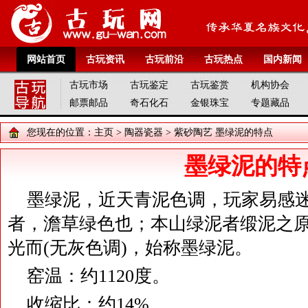
网站首页
古玩资讯
古玩前沿
古玩热点
国内新闻
古玩市场
古玩鉴定
古玩鉴赏
机构协会
邮票邮品
奇石化石
金银珠宝
专题藏品
您现在的位置：
主页
>
陶器瓷器
>
紫砂陶艺
墨绿泥的特点
墨绿泥的特
墨绿泥，近天青泥色调，玩家易感
者，澹草绿色也；本山绿泥者缎泥之
光而(无灰色调)，始称墨绿泥。
窑温：约1120度。
收缩比：约14%。