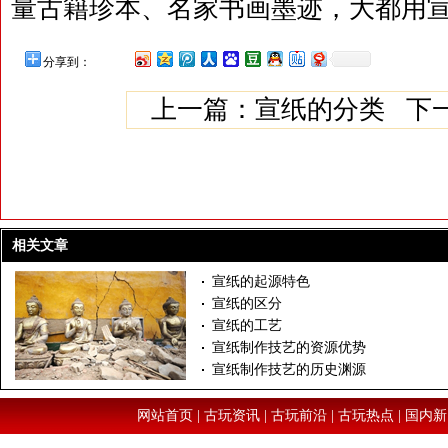
量古籍珍本、名家书画墨迹，大都用
分享到：
上一篇：
宣纸的分类
下一
相关文章
宣纸的起源特色
宣纸的区分
宣纸的工艺
宣纸制作技艺的资源优势
宣纸制作技艺的历史渊源
网站首页
|
古玩资讯
|
古玩前沿
|
古玩热点
|
国内新