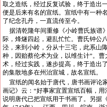
取之造纸，经过反复试验，终于造出
便是后来有名的宣纸。宣纸中有一种名
了纪念孔丹，一直流传至今。
据清乾隆年间重修《小岭曹氏族谱》
际，烽燧四起，避乱忙忙。曹氏钟公
泾，来到小岭，分从十三宅，此系山
种，因贻蔡伦术为业，以维生计”。曹
术，经过实践，遂步提高，终于造出
的集散地多在州治宣城，故名宣纸。
宣纸的闻名始于唐代，唐书画评论
画记》云：“好事家宜置宣纸百幅，用
说明唐代已把宣纸用于书画了。另据