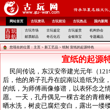
网站首页
古玩资讯
古玩前沿
古玩热点
国内新闻
古玩市场
古玩鉴定
古玩鉴赏
机构协会
邮票邮品
奇石化石
金银珠宝
专题藏品
您现在的位置：
主页
>
新工艺品
>
纸制
宣纸的起源特色
宣纸的起源
民间传说，东汉安帝建光元年（12
后，他的弟子孔丹在皖南以造纸为业
的纸，为师傅画像修谱，以表怀念之
愿。一天，孔丹偶见一棵古老的青檀
晒水洗，树皮已腐烂变白，露出一缕