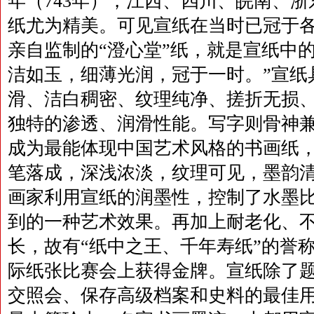
年（743年），江西、四川、皖南、
纸尤为精美。可见宣纸在当时已冠于
亲自监制的“澄心堂”纸，就是宣纸中
洁如玉，细薄光润，冠于一时。”宣纸
滑、洁白稠密、纹理纯净、搓折无损、
独特的渗透、润滑性能。写字则骨神
成为最能体现中国艺术风格的书画纸，
笔落成，深浅浓淡，纹理可见，墨韵
画家利用宣纸的润墨性，控制了水墨
到的一种艺术效果。再加上耐老化、
长，故有“纸中之王、千年寿纸”的誉
际纸张比赛会上获得金牌。宣纸除了
交照会、保存高级档案和史料的最佳