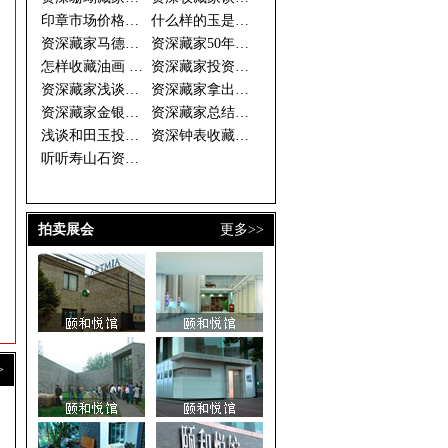
印章市场价格倒挂 资深藏家期待
什么样的玉是好玉 资深藏家眼中
资深藏家马德光的投资秘诀
资深藏家50年藏古钱万余枚
怎样收藏油画 资深藏家开出三大
资深藏家投资须选书画中的“潜力
资深藏家浅谈和田玉收藏
资深藏家拿出珍藏办“徐乐乐作品
资深藏家金银器价格稳步上升 收
资深藏家总结的连环画收藏三字经
浅谈和田玉投资做一个成功的收藏
资深钟表收藏家谈钟论表
听听寿山石资深藏家的收藏经
拍卖展会
更多>>
>