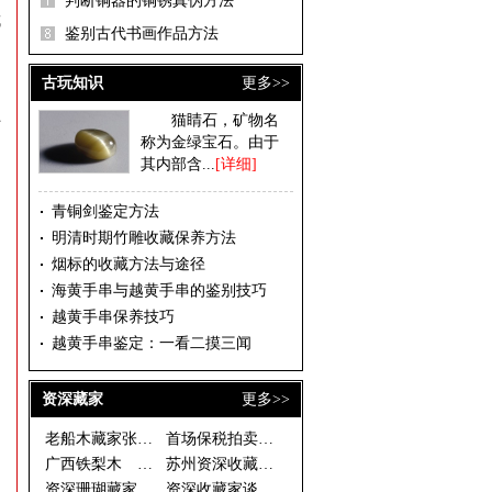
判断铜器的铜锈真伪方法
成
鉴别古代书画作品方法
古玩知识
更多>>
猫睛石，矿物名
与
称为金绿宝石。由于
其内部含...
[详细]
。
青铜剑鉴定方法
明清时期竹雕收藏保养方法
烟标的收藏方法与途径
海黄手串与越黄手串的鉴别技巧
越黄手串保养技巧
越黄手串鉴定：一看二摸三闻
资深藏家
更多>>
老船木藏家张有峰
首场保税拍卖落幕 西洋座钟银器
广西铁梨木 古拙淳朴藏价值
苏州资深收藏家温故轩谈收藏之二
资深珊瑚藏家说法
资深收藏家谈如何慧眼捡漏 一幅