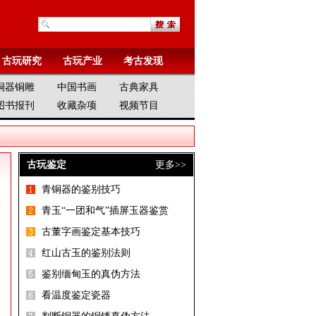
古玩研究
古玩产业
考古发现
铜器铜雕
中国书画
古典家具
图书报刊
收藏杂项
视频节目
古玩鉴定
更多>>
青铜器的鉴别技巧
要
青玉“一团和气”插屏玉器鉴赏
古董字画鉴定基本技巧
红山古玉的鉴别法则
鉴别缅甸玉的真伪方法
。
看温度鉴定瓷器