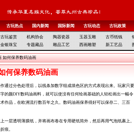
古玩热点
国内新闻
国际新闻
古玩动态
古玩政策
古玩鉴赏
机构协会
陶器瓷器
玉器玉雕
古币纸钱
金银珠宝
专题藏品
雕品工艺
西画雕塑
新工艺品
画
如何保养数码油画
如何保养数码油画
画作通过分色处理后，以线条加数字组成填色区的方式表现出来。玩家只
字的颜DIY数码油画料，就可以使没有任何绘画基础的人轻松画出一幅令
艺术作品，在欧洲流行数百年之久。数码油画保养得好可以保存二、三百
铺上一层透明薄膜纸，并将画布卷在专用硬纸筒外，然后再用气泡纸裹上
无折痕。