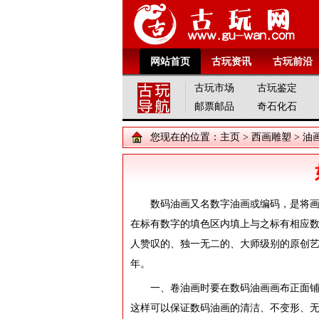
网站首页
古玩资讯
古玩前沿
古玩市场
古玩鉴定
邮票邮品
奇石化石
您现在的位置：
主页
>
西画雕塑
>
油
数码油画又名数字油画或编码，是将
在标有数字的填色区内填上与之标有相应数
人赞叹的、独一无二的、大师级别的原创
年。
一、卷油画时要在数码油画画布正面
这样可以保证数码油画的清洁、不变形、