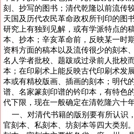
刻、抄写的图书；清代乾隆以前流传
天国及历代农民革命政权所刊印的图
研究上有独到见解，或有学派特点的
本、抄本；辛亥革命前，反映某一时
资料方面的稿本以及流传很少的刻本
名人学者批校、题跋或过录前人批校
本；在印刷术上能反映古代印刷术发
本或有精校版画、插画的刻本；明代
谱、名家篆刻印谱的钤印本，有特色
代下限，现在一般确定在清乾隆六十
一、对清代书籍的版别要有所认识
官刻本、私刻本、坊刻本等四大类别