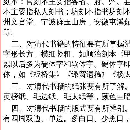
刻本；官刻本主要指各省、府、州、
本主要指私人刻书；坊刻本指书坊刻
州文官堂、宁波群玉山房，安徽屯溪
等。
二、对清代书籍的特征要有所掌握
字形长方、横细竖粗。如顺治刻本《
熙以后多为硬体字和软体字。硬体字
体，如《板桥集》《绿窗遗稿》《杨
三、对清代书籍的纸张要有所了解
黄榜纸、毛边纸、毛太纸等，颜色呈
四、对清代书籍的版式要有所辨别
有四周双边、单边。多白口、少黑口