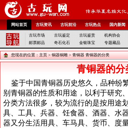
网站首页
古玩资讯
古玩前沿
古玩热点
国内新闻
古玩市场
古玩鉴定
古玩鉴赏
机构协会
邮票邮品
奇石化石
金银珠宝
专题藏品
您现在的位置：
主页
>
铜器铜雕
>
青铜器
青铜器的分类
青铜器的分
鉴于中国青铜器历史悠久，品种纷
别青铜器的性质和用途，以利于研究
分类方法很多，较为流行的是按用途
具、工具、兵器、饪食器、酒器、水
器又分生活用具、车马具、货币、度